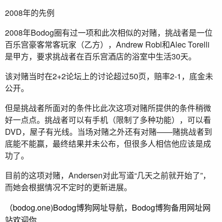
2008年的先例
2008年Bodog圈有过一项和此次相似的对赌，挑战者是一位
百乐宫豪客常客玩家（乙方），Andrew Robl和Alec Torelli
是甲方，要求挑战者在百乐宫酒店的浴室中生活30天。
该对赌当时在2+2论坛上的讨论超过50页，赔率2-1，底金未
公开。
但是挑战者所面对的条件比此次这项对赌所提供的条件稍微
好一点点。挑战者可以有手机（限制了多种功能），可以看
DVD，屋子有光线。当场对赌之外还有对赌——赌挑战者到
底能不能赢，最终结果并未公布，但很多人相信他应该是成
功了。
目前的这项对赌，Andersen对此写道“几天之前就开始了”，
而她会根据情况不定时的更新进展。
（bodog.one)Bodog博狗网址导航，Bodog博狗备用网址网
站欢迎你.