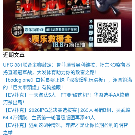
近期文章
UFC 331联合主赛敲定：鲁菲顶替奥利维拉，扬言KO察鲁基
扬直通冠军战，大发体育助力你的致富之路！
【bodog.one】白皙長髮正妹「深夜爆乳玩滑板」，渾圓飽滿
的「巨大車頭燈」有夠搶眼！
【EV扑克】一天淘汰5人！FT变“绞肉机”！华裔选手AA惨遭
河杀出局！
【EV扑克】2026IPG总决赛选拔赛 | 263人围猎B组，吴武煌
54.4万领跑，主赛第一轮晋级版图再添40人
【EV扑克】遇到这6种情况，弃牌才是让你长期盈利的明智
之举