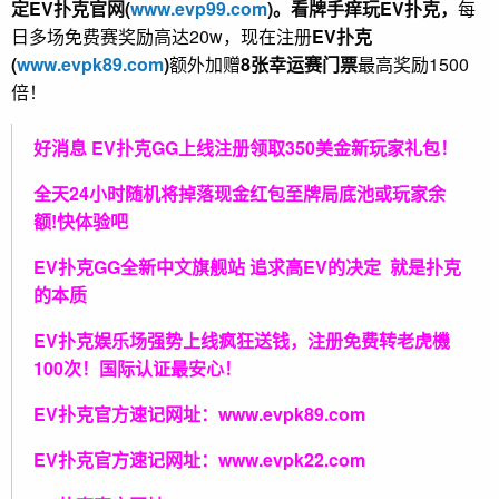
定EV扑克官网(
www.evp99.com
)。
看牌手痒玩EV扑克，
每
日多场免费赛奖励高达20w，现在注册
EV扑克
(
www.evpk89.com
)
额外加赠
8张幸运赛门票
最高奖励1500
倍！
好消息 EV扑克GG上线注册领取350美金新玩家礼包！
全天24小时随机将掉落现金红包至牌局底池或玩家余
额!快体验吧
EV扑克GG
全新中文旗舰站
追求高EV
的决定
就是扑克
的本质
EV扑克娱乐场强势上线疯狂送钱，注册免费转老虎機
100次！国际认证最安心！
EV扑克官方速记网址：
www.evpk89.com
EV扑克官方速记网址：
www.evpk22.com