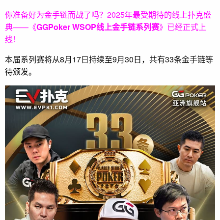
你准备好为金手链而战了吗？2025年最受期待的线上扑克盛
典——
《
GGPoker WSOP线上金手链系列赛
》
已经正式上
线！
本届系列赛将从8月17日持续至9月30日，共有33条金手链等
待颁发。