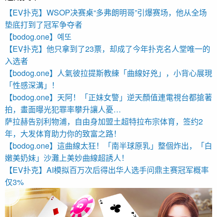
【EV扑克】WSOP决赛桌“多弗朗明哥”引爆赛场，他从全场
垫底打到了冠军争夺者
【bodog.one】예또
【EV扑克】他只拿到了23票，却成了今年扑克名人堂唯一的
入选者
【bodog.one】人氣彼拉提斯教練「曲線好兇」，小背心展現
「性感深溝」！
【bodog.one】天阿！「正妹女警」逆天顏值連電視台都搶著
拍，畫面曝光犯罪率攀升讓人憂…
萨拉赫告别利物浦，自由身加盟土超特拉布宗体育，签约2
年，大发体育助力你的致富之路！
【bodog.one】這曲線太狂！「南半球原乳」整個炸出，「白
嫩美奶妹」沙灘上美妙曲線超誘人！
【EV扑克】AI模拟百万次后得出华人选手问鼎主赛冠军概率
仅3%