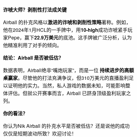
诈唬大师？剥削性打法成关键
Airball 的扑克风格以
激进的诈唬和剥削性策略
著称。例如，
他在2024年1月HCL的一手牌中，用
10-high
成功诈唬紧手玩
家Pepe，赢下
22.9万美元
的底池。这手牌被广泛分析，认为
他精准利用了对手的倾向。
结论：Airball 是否被低估？
数据表明，Airball绝非“嘴炮玩家”，而是一位
持续进步的高额
桌赢家
。尽管他的打法充满争议，但310万美元的直播盈利足
以证明他的实力。当然，私人游戏的数据未知，可能影响整
体评估。但就公开赛事而言，Airball 已跻身顶级盈利玩家之
列。
你的看法？
你认为Nik Airball 的扑克水平是否被低估？还是说他的成功
仅仅是短期波动所致？欢迎讨论！