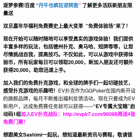
逐梦参赛!百度 “
丹牛也疯狂逆转胜
”
了解更多
活跃新朋友限
量送
双旦嘉年华福利
免费赛史上最大变革
”免费体验场”来了！
现在开始可以随时随地可以享受真实的游戏体验！我们提供
丰富多样的玩法，包括德州扑克、奥马哈、短牌等等，让您
尽情挑战自我，提高技巧。不仅如此，
可以从游戏中获得体
验币，所有玩家每日可以领取20,000，新加入朋友还可额外
获得20,000，助您迅速上手。
加入我们的免费扑克游戏，和全球的牌手们一起切磋技艺，
感受扑克游戏的乐趣吧！
EV扑克作为GGPoker在国内新开设
的旗舰品牌，每月不断推出福利反馈活动，现在只要成为EV
新用户，达成免费赛任务就可以获得——
“EV专属大宝箱”启
动码1组
加入EV扑克战队：
http://evpk7.com/96088
再送4张
免费门票！
想跟美女Sashimi一起玩，
想知道最新资讯与赛程，
敬请锁