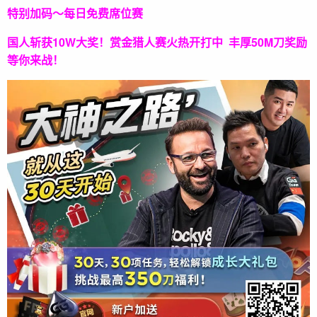
特别加码～每日免费席位赛
国人斩获
10W
大奖！
赏金猎人赛火热开打中 丰厚50M刀奖励
等你来战！