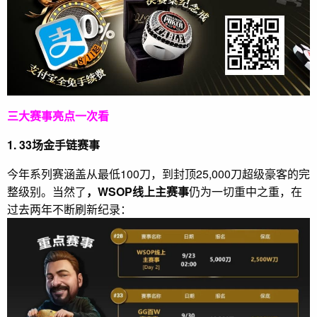
三大赛事亮点一次看
1. 33场金手链赛事
今年系列赛涵盖从最低100刀，到封顶25,000刀超级豪客的完
整级别。当然了
，WSOP线上主赛事
仍为一切重中之重，在
过去两年不断刷新纪录：