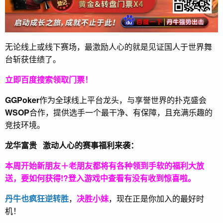
无论线上或线下赛场，最激励人心的就是见证国人于世界舞
台斩获佳绩了。
立即百度搜索领取门票！
GGPoker
作为全球线上平台龙头，与享誉世界的扑克盛会
WSOP
合作，提供选手一个最干净、有保障，且充满乐趣的
竞技环境。
龙华富贵 激动人心的赛事福利来袭：
本周开始新朋友＋老朋友都将有各种领到手软的福利大放
送，要如何获得!?登入游戏中查看有没有收到惊喜啦。
丹牛也疯狂逆转胜
，
决胜小妹
，现在正是你加入的最好时
机！