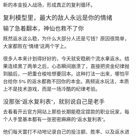
新的本金投入战场，形成真正的复利循环。
复利模型里，最大的敌人永远是你的情绪
输了急着翻本，神仙也救不了你
既然返水这么稳，为什么大部分人还是亏钱？原因很简单，
大家都败在“情绪”这两个字上。
很多人本来计划得好好的，今天就安稳刷个流水拿返水。结
果连续黑了两单之后，心态瞬间崩溃了，直接把资金纪律抛
到脑后，一把重仓梭哈想要回本。这种打法一出来，哪怕平
台给你 5% 的返水都救不回你的本金。高频返水玩法，本质
上不是技术游戏，而是一场冷酷的纪律考验。
没那张“返水复利表”，就别说自己是老手
去看看开云官方网站上那些长期能稳定提款的职业玩家，每
个人手里基本都有一张密密麻麻的“返水复利表”。
他们每天雷打不动地记录自己的投注额、胜率、以及返水进