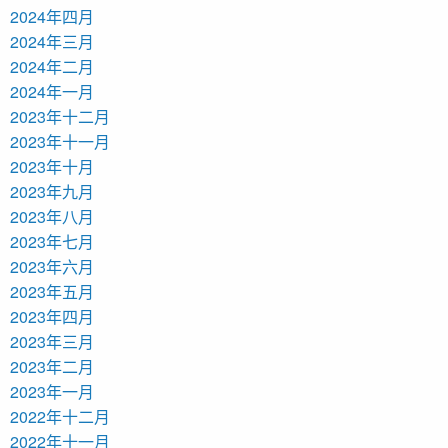
2024年四月
2024年三月
2024年二月
2024年一月
2023年十二月
2023年十一月
2023年十月
2023年九月
2023年八月
2023年七月
2023年六月
2023年五月
2023年四月
2023年三月
2023年二月
2023年一月
2022年十二月
2022年十一月