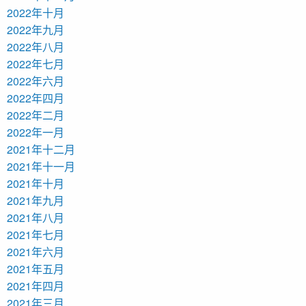
2022年十月
2022年九月
2022年八月
2022年七月
2022年六月
2022年四月
2022年二月
2022年一月
2021年十二月
2021年十一月
2021年十月
2021年九月
2021年八月
2021年七月
2021年六月
2021年五月
2021年四月
2021年三月