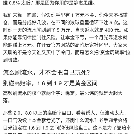
嫌 0.8% 太低？那是因为你用的是静态思维。
我们来算一笔账：假设你手里有 1 万元本金，你今天不搞重
仓，而是分成好几波，在不同的滚球盘里循环下注 5 次。这
时你一天的流水就刷到了 5 万元，当天返水就是 400 元。如
果你能靠纪律控制住风险，让本金不亏，一个月光靠返水就
能躺赚上万元。在开云官方网站的高阶玩家社区里，大家天
天聊的不是今天谁又买中了冷门，而是怎么把“资金周转率”拉
到极致。
怎么刷流水，才不会把自己玩死？
别碰高赔率，1.6 到 1.9 才是黄金区间
高频刷流水的核心就两个字：稳定。最忌讳的就是大起大
落。
那些 2.0、3.0 以上的高赔率盘口，看着诱人，但波动太大，
一口气没续上本金就亏光了，还刷什么流水？老手通常会将
目光锁定在 1.6 到 1.9 之间的低风险盘口。这不是为了靠赔率