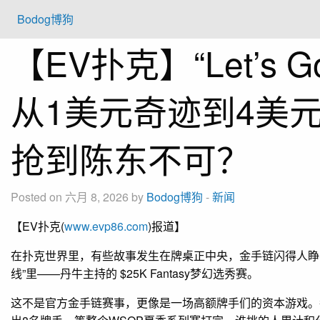
Bodog博狗
【EV扑克】“Let’s G
从1美元奇迹到4美
抢到陈东不可？
Posted on 六月 8, 2026 by
Bodog博狗
-
新闻
【EV扑克(
www.evp86.com
)报道】
在扑克世界里，有些故事发生在牌桌正中央，金手链闪得人睁
线”里——丹牛主持的 $25K Fantasy梦幻选秀赛。
这不是官方金手链赛事，更像是一场高额牌手们的资本游戏。