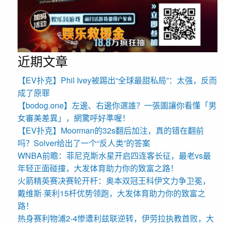
近期文章
【EV扑克】Phil Ivey被踢出“全球最甜私局”：太强，反而
成了原罪
【bodog.one】左邊、右邊你選誰？一張圖讓你看懂「男
女審美差異」，網驚呼好準喔！
【EV扑克】Moorman的32s翻后加注，真的错在翻前
吗？Solver给出了一个“反人类”的答案
WNBA前瞻：菲尼克斯水星开启四连客长征，最老vs最
年轻正面碰撞，大发体育助力你的致富之路！
火箭精英赛决赛轮开杆：奥本双冠王科伊文力争卫冕，
戴维斯·莱利15杆优势领跑，大发体育助力你的致富之
路！
热身赛利物浦2-4惨遭利兹联逆转，伊劳拉执教首败，大