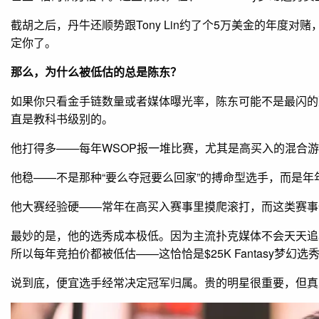
截胡之后，丹牛还顺势跟Tony Lin约了个5万美金的年度
定你了。
那么，为什么被低估的总是陈东？
如果你只看金手链数量或者媒体曝光率，陈东可能不是最闪的那个。
直是教科书级别的。
他打得多——每年WSOP报一堆比赛，尤其是高买入的混合
他稳——不是那种“要么夺冠要么回家”的搏命型选手，而是
他大赛经验硬——常年在高买入赛事里摸爬滚打，而这类赛事
最妙的是，他的选秀成本极低。因为主流扑克媒体不会天天追着他拍，
所以每年竞拍价都被低估——这恰恰是$25K Fantasy梦幻
说到底，便宜选手经常决定冠军归属。贵的明星很重要，但真