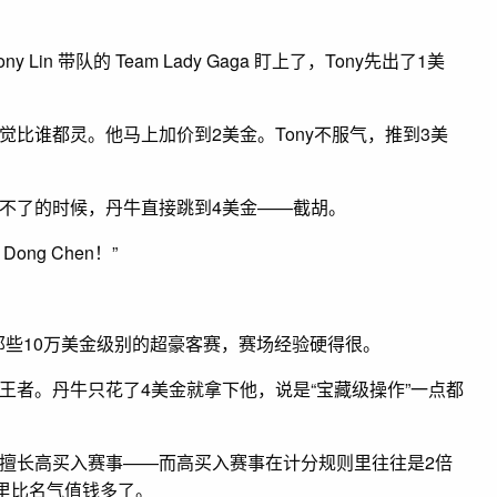
 带队的 Team Lady Gaga 盯上了，Tony先出了1美
比谁都灵。他马上加价到2美金。Tony不服气，推到3美
不了的时候，丹牛直接跳到4美金——截胡。
ng Chen！”
er那些10万美金级别的超豪客赛，赛场经验硬得很。
王者。丹牛只花了4美金就拿下他，说是“宝藏级操作”一点都
擅长高买入赛事——而高买入赛事在计分规则里往往是2倍
秀赛里比名气值钱多了。