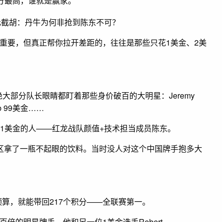
分最高，谁就是赢家。
重要，但真正帮你拉开差距的，往往是那些只花1美金、2美
绝大部分队长眼睛都盯着那些身价破百的大明星：Jeremy
eb 99美金……
1美金的人——红龙战队颜值+技术担当成员陈东。
像在超市打折区拿了一瓶不起眼的饮料。当时没人对这个中国牌手抱多大
预算，就能带回217个积分——全联赛第一。
的明星牌手。他和另一位1美金选手Robert