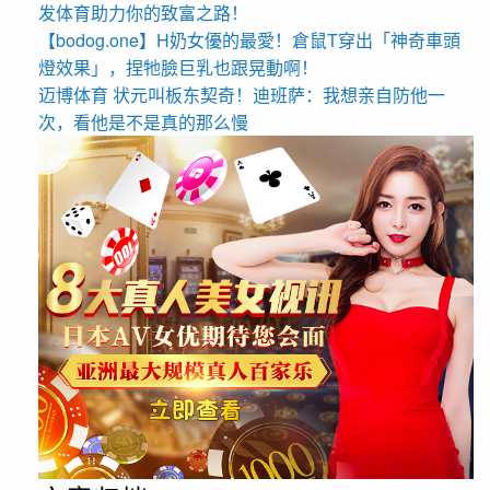
发体育助力你的致富之路！
【bodog.one】H奶女優的最愛！倉鼠T穿出「神奇車頭
燈效果」，捏牠臉巨乳也跟晃動啊！
迈博体育 状元叫板东契奇！迪班萨：我想亲自防他一
次，看他是不是真的那么慢