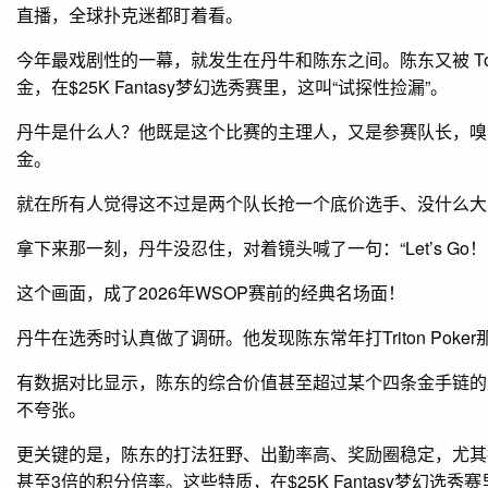
直播，全球扑克迷都盯着看。
今年最戏剧性的一幕，就发生在丹牛和陈东之间。陈东又被 Tony Lin
金，在$25K Fantasy梦幻选秀赛里，这叫“试探性捡漏”。
丹牛是什么人？他既是这个比赛的主理人，又是参赛队长，嗅觉
金。
就在所有人觉得这不过是两个队长抢一个底价选手、没什么大
拿下来那一刻，丹牛没忍住，对着镜头喊了一句：“Let’s Go！ Do
这个画面，成了2026年WSOP赛前的经典名场面！
丹牛在选秀时认真做了调研。他发现陈东常年打Triton Pok
有数据对比显示，陈东的综合价值甚至超过某个四条金手链的
不夸张。
更关键的是，陈东的打法狂野、出勤率高、奖励圈稳定，尤其
甚至3倍的积分倍率。这些特质，在$25K Fantasy梦幻选