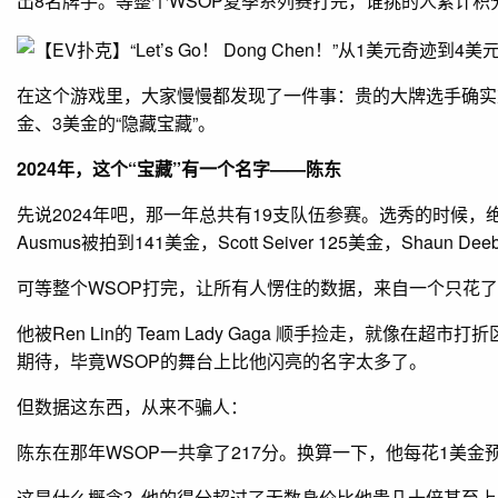
出8名牌手。等整个WSOP夏季系列赛打完，谁挑的人累计积
在这个游戏里，大家慢慢都发现了一件事：贵的大牌选手确实
金、3美金的“隐藏宝藏”。
2024年，这个“宝藏”有一个名字——陈东
先说2024年吧，那一年总共有19支队伍参赛。选秀的时候，
Ausmus被拍到141美金，Scott Seiver 125美金，Shaun De
可等整个WSOP打完，让所有人愣住的数据，来自一个只花了
他被Ren Lin的 Team Lady Gaga 顺手捡走，就
期待，毕竟WSOP的舞台上比他闪亮的名字太多了。
但数据这东西，从来不骗人：
陈东在那年WSOP一共拿了217分。换算一下，他每花1美金
这是什么概念？他的得分超过了无数身价比他贵几十倍甚至上百倍